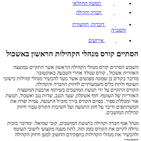
המשק החקלאי
חברה וקהילה
דוברות, תקשורת
והסברה
אירועים
הסתיים קורס מנהלי הקהילות הראשון באשכול
השבוע הסתיים קורס מנהלי הקהילה הראשון אשר התקיים במועצה
האזורית אשכול , קורס שנולד אחרי השבעה באוקטובר.
מדובר בקורס בן שמונה מפגשים אשר נועד להכשיר מנהלי קהילות בישובי
העוטף ולתת כלים משמעותיים לחיזוק החברה והקהילה.
הקורס התקיים על ידי תנועת המושבים בשיתוף ארבעת המועצות
האזוריות של העוטף- חוף אשקלון, שער הנגב, שדות נגב ואשכול, תנועת
אור ומכללת ספיר. בסיום הקורס בירך מזכ״ל התנועה, עמית יפרח את
המשתתפים ודיבר על חזון התנועה ועל חשיבות הקורס עבור חיזוק
קהילות המושבים.
מנהל אגף חברה וקהילה בתנועת המושבים, קובי שמואל: ״מדובר בזכות
גדולה לקיים את הקורס בזמן הזה, לתת מענה מקצועי לישובי העוטף
ולהכשיר את מנהלי הקהילות בתפקידם החשוב למען חיזוק הקהילה
במושב״.