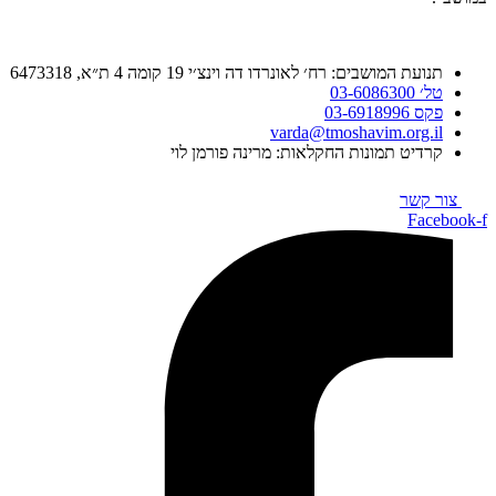
תנועת המושבים: רח׳ לאונרדו דה וינצ׳י 19 קומה 4 ת״א, 6473318
טל׳ 03-6086300
פקס 03-6918996
varda@tmoshavim.org.il
קרדיט תמונות החקלאות: מרינה פורמן לוי
צור קשר
Facebook-f