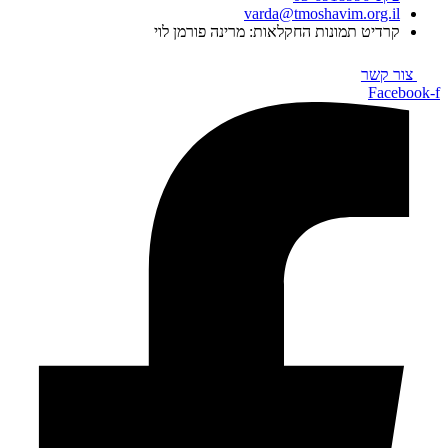
varda@tmoshavim.org.il
קרדיט תמונות החקלאות: מרינה פורמן לוי
צור קשר
Facebook-f