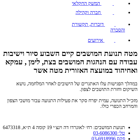
המשק החקלאי
חברה וקהילה
דוברות, תקשורת
והסברה
אירועים
מטה תנועת המושבים קיים השבוע סיור וישיבות
עבודה עם הנהגות המושבים בצת, לימן , עמקא
ואחיהוד במועצה האזורית מטה אשר
במהלך הפגישות עלו האתגרים של הישובים לאחר המלחמה, נושא
השיקום וחזרת התושבים לצפון.
מזכ״ל התנועה, עמית יפרח סקר את פעילות התנועה עבור מושבי הצפון
והמרחב הכפרי כולו.
תנועת המושבים: רח׳ לאונרדו דה וינצ׳י 19 קומה 4 ת״א, 6473318
טל׳ 03-6086300
פקס 03-6918996