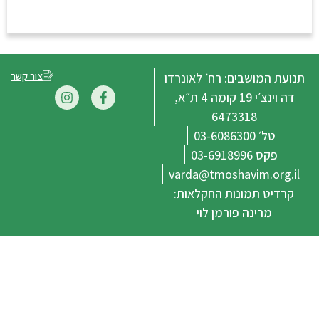
צור קשר
בים: רח׳ לאונרדו
דה וינצ׳י 19 קומה 4 ת״א,
647331
varda@tmoshavi
ונות החקלאות:
ה פורמן לוי