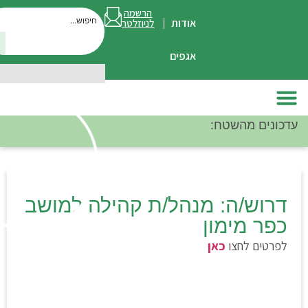
הרשמה
אודות
לניוזלטר
חיפוש
אגפים
השטח:
סיכום מפג
ה: מנהל/ת קהילה למושב
ימון
חצו
כאן