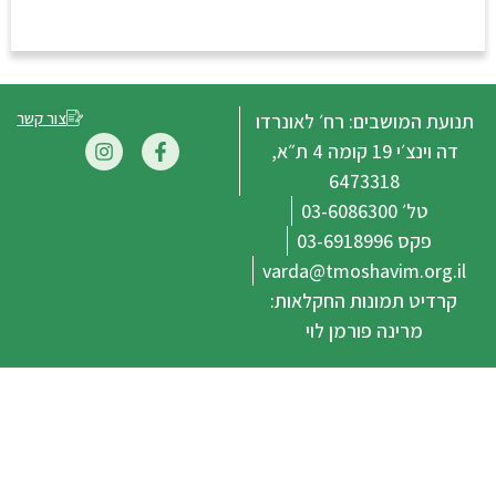
צור קשר
שבים: רח׳ לאונרדו
דה וינצ׳י 19 קומה 4 ת״א,
6473318
0
03
varda@tmoshavi
מונות החקלאות:
נה פורמן לוי