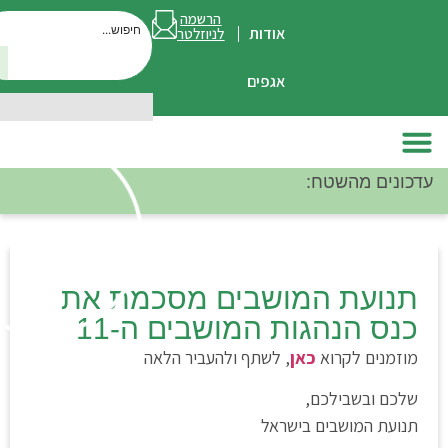
הרשמה
אודות
לניוזלטר
חיפוש
אגפים
מהשטח:
סיכום מפ
ת המושבים מסכמת את
נהגות המושבים ה-11
לקרוא
כאן
, לשתף ולהעביר הלאה
בילכם,
ושבים בישראל