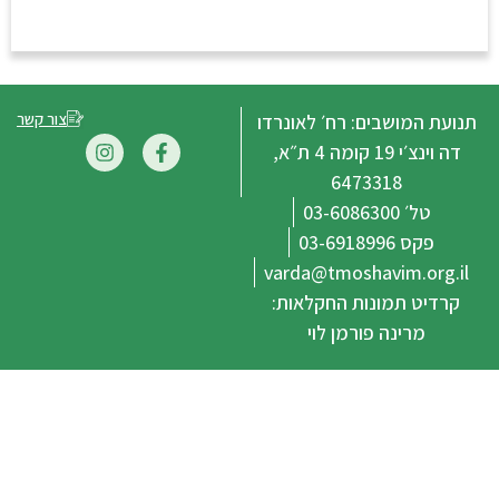
צור קשר
שבים: רח׳ לאונרדו
דה וינצ׳י 19 קומה 4 ת״א,
6473318
0
03
varda@tmoshavi
מונות החקלאות:
נה פורמן לוי