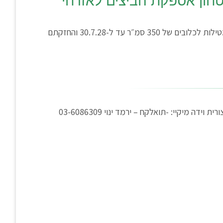
טחון אספקת הביצים לאזרחי
ועדת החינוך אישרה היום את הארכת תקנות צער בעלי חיים בשלוש שנים נוספות. במסגרת הארכת התקנות, ניתן יהיה להכניס מטילות לכלובים של 350 סמ״ר עד ל-30.7.28 והחזקתם
ככל והנכם נדרשים לסיוע, אנו מזמינים אתכם לפנות אלינו: עמית יפרח – מזכ״ל: 050-7360696‬ קובי שמואל- חברה וקהילה / צורית וידה מיקיי:‭‬ ‭03-6086309 יוני דמרי – חקלאות-