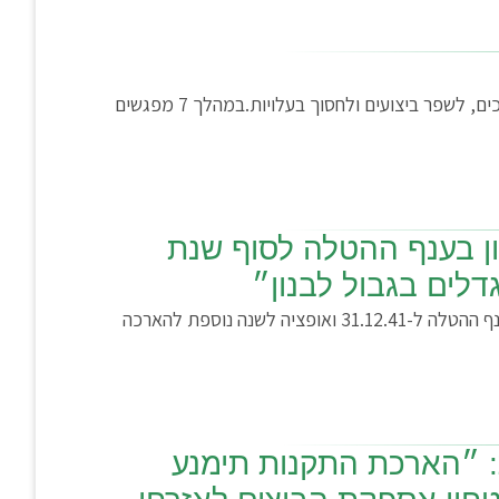
רוצים להוביל את העסק שלכם להצלחה? הכירו את קורס מצוינות תפעולית וניהולית – הקורס שייתן לכם את הכלים לייעל תהליכים, לשפר ביצועים ולחסוך בעלויות.במהלך 7 מפגשים
ן בענף ההטלה לסוף שנת
ועדת הכלכלה בראשותו של ח״כ דוד ביטן אישרה להכנה לקריאה שניה ושלישית את חוק תיקון מועצת הלול להארכת התכנון בענף ההטלה ל-31.12.41 ואופציה לשנה נוספת להארכה
: ״הארכת התקנות תימנע