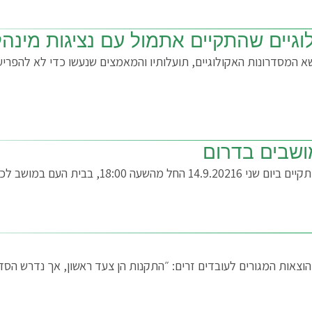
וגיים שהתקיים אתמול עם נציגות מינהל
 הוצג לנו ההליך בו גובש תיקון 26 לתמ״א 1 בנושא המסדרונות האקולוגיים, תועלותיו והמאמצים ש
ושבים בדרום
הוצאות המגורים לעובדים זרים: ״התקנות הן צעד ראשון, אך נדרש הס