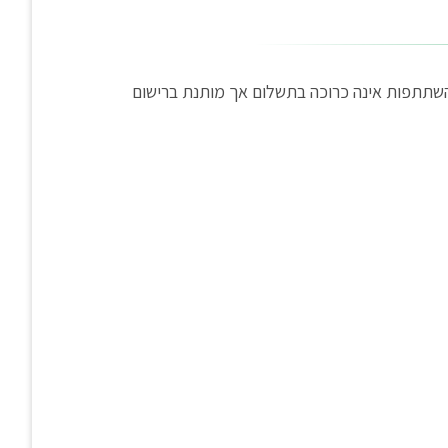
רכז, שיתקיים ביום שני 15.6.2026 בבית התרבות בכפר הס. ההשתתפות אינה כרוכה בתשלום אך מותנת ברישום