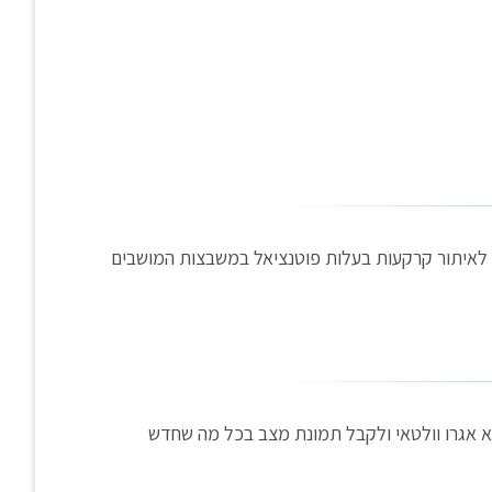
 לאיתור קרקעות בעלות פוטנציאל במשבצות המושבים
ושא מאבק היטלי ההשבחה והמשמעויות לענף, לשמוע ממקור ראשון את רן דרסלר מוביל תיקון 24 לתמ"א אגרו וולטאי ולקבל תמונת מצב בכל מה שחדש