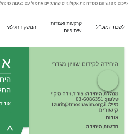
סיכום מפגש זום מסדרונות אקולוגיים שהתקיים אתמול עם נציגות מינהל 
קרקעות ואגודות
לשכת המזכ״ל
המשק החקלאי
שיתופיות
או
היחידה לקידום שוויון מגדרי
היחי
החק
מנהלת היחידה:
צורית וידה מיקיי
טלפון:
03-6086351
אודות
מייל:
tzurit@tmoshavim.org.il
קישורים
אודות
חדשות היחידה