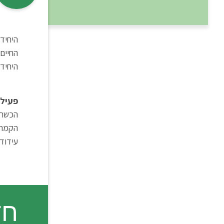
היחידה
החיים 
היחיד
פעילו
הכשרו
הקמת 
עידוד
חד