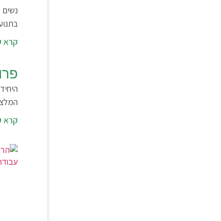
נשים מ
בתנוע
קרא ע
פרו
היחיד
המלצו
קרא ע