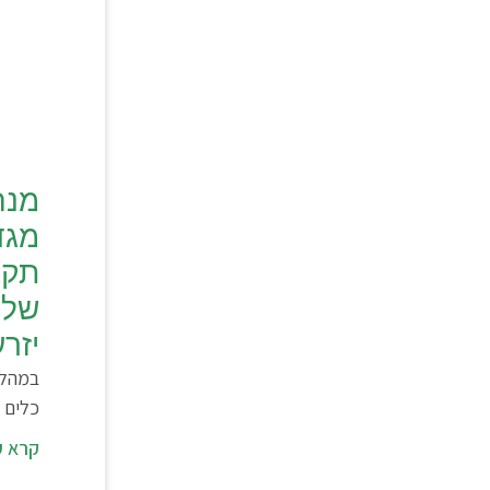
מנה
מגד
תקצ
של 
יזר
במהלך
כלים 
קרא ע