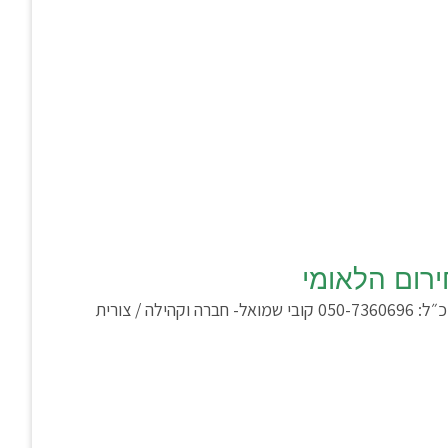
רום הלאומי
ככל והנכם נדרשים לסיוע, אנו מזמינים אתכם לפנות אלינו: עמית יפרח – מזכ״ל: 050-7360696‬ קובי שמואל- חברה וקהילה / צורית