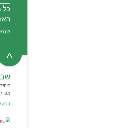
כל מ
האחר
לחדשו
שבו
היחיד
מובילו
קרא ע