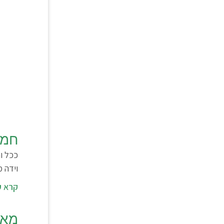
חמ״
וידה מיקיי:‭‬ ‭קלאות- 050-5599639‬
קרא ע
מאמר